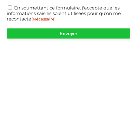
RGPD
(Nécessaire)
En soumettant ce formulaire, j'accepte que les
informations saisies soient utilisées pour qu’on me
recontacte
(Nécessaire)
Envoyer